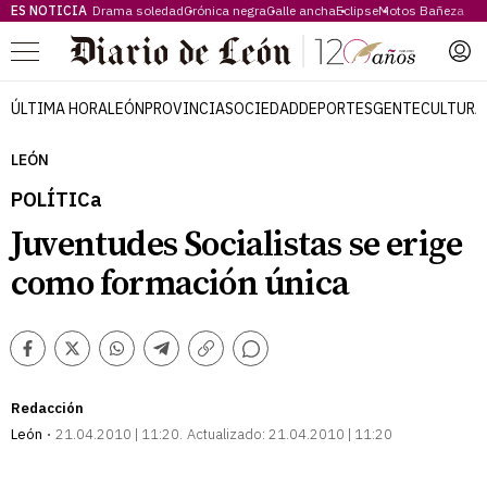
ES NOTICIA
Drama soledad
Crónica negra
Calle ancha
Eclipse
Motos Bañeza
Menú
ÚLTIMA HORA
LEÓN
PROVINCIA
SOCIEDAD
DEPORTES
GENTE
CULTURA
LEÓN
POLÍTICa
Juventudes Socialistas se erige
como formación única
Comentarios
Facebook
Twitter
Whatsapp
Telegram
Copiar
enlace
Redacción
León
21.04.2010 | 11:20
Actualizado:
21.04.2010 | 11:20