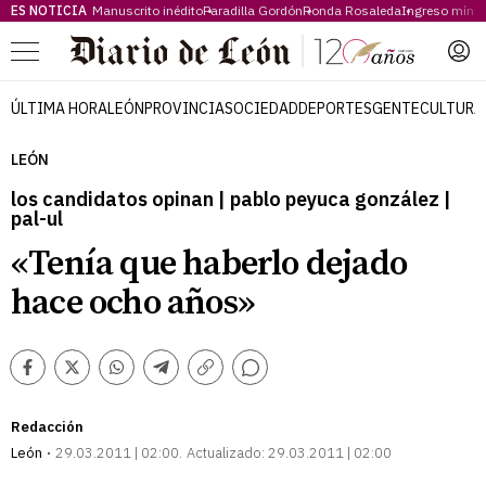
ES NOTICIA
Manuscrito inédito
Paradilla Gordón
Ronda Rosaleda
Ingreso míni
Menú
ÚLTIMA HORA
LEÓN
PROVINCIA
SOCIEDAD
DEPORTES
GENTE
CULTURA
LEÓN
los candidatos opinan | pablo peyuca gonzález |
pal-ul
«Tenía que haberlo dejado
hace ocho años»
Comentarios
Facebook
Twitter
Whatsapp
Telegram
Copiar
enlace
Redacción
León
29.03.2011 | 02:00
Actualizado:
29.03.2011 | 02:00