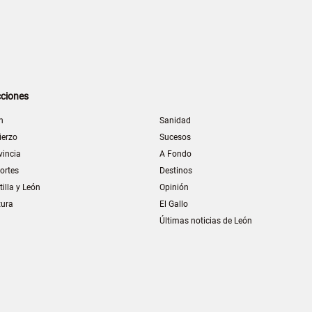
ciones
n
Sanidad
ierzo
Sucesos
vincia
A Fondo
ortes
Destinos
tilla y León
Opinión
tura
El Gallo
Últimas noticias de León