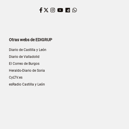
Facebook
Twitter
Instagram
YouTube
Dailymotion
WhatsApp
Otras webs de EDIGRUP
Diario de Castilla y León
Diario de Valladolid
El Correo de Burgos
Heraldo-Diario de Soria
CyLTV.es
esRadio Castilla y León