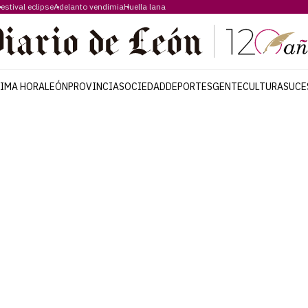
estival eclipse
Adelanto vendimia
Huella lana
TIMA HORA
LEÓN
PROVINCIA
SOCIEDAD
DEPORTES
GENTE
CULTURA
SUCE