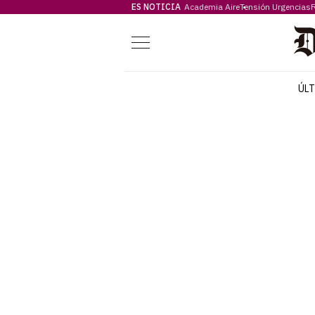
ES NOTICIA
Academia Aire
Tensión Urgencias
F
Menú
ÚL