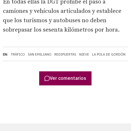
En todas ellas la DGT prohíbe el paso a
camiones y vehículos articulados y establece
que los turismos y autobuses no deben
sobrepasar los sesenta kilómetros por hora.
EN:
TRÁFICO
SAN EMILIANO
REDIPUERTAS
NIEVE
LA POLA DE GORDÓN
D
Ver comentarios