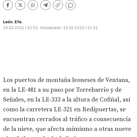
Comentarios
Facebook
Twitter
Whatsapp
Telegram
Copiar
enlace
León. Efe.
15.02.2012 | 12:51
Actualizado:
15.02.2012 | 12:51
Los puertos de montaña leoneses de Ventana,
en la LE-481 a su paso por Torrebarrio y de
Señales, en la LE-333 a la altura de Cofiñal, así
como la carretera LE-321 en Redipuertas, se
encuentran cerrados al tráfico a consecuencia
de la nieve, que afecta asimismo a otras nueve