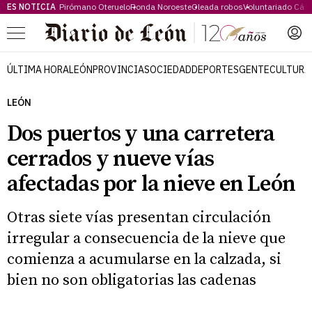
ES NOTICIA
Pirómano Oteruelo
Ronda Noroeste
Oleada robos
Voluntariado Cári
Menú
ÚLTIMA HORA
LEÓN
PROVINCIA
SOCIEDAD
DEPORTES
GENTE
CULTURA
LEÓN
Dos puertos y una carretera
cerrados y nueve vías
afectadas por la nieve en León
Otras siete vías presentan circulación
irregular a consecuencia de la nieve que
comienza a acumularse en la calzada, si
bien no son obligatorias las cadenas