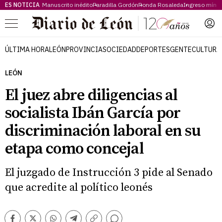
ES NOTICIA
Manuscrito inédito
Paradilla Gordón
Ronda Rosaleda
Ingreso míni
Menú
ÚLTIMA HORA
LEÓN
PROVINCIA
SOCIEDAD
DEPORTES
GENTE
CULTURA
LEÓN
El juez abre diligencias al
socialista Ibán García por
discriminación laboral en su
etapa como concejal
El juzgado de Instrucción 3 pide al Senado
que acredite al político leonés
Comentarios
Facebook
Twitter
Whatsapp
Telegram
Copiar