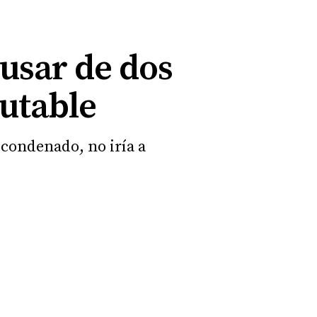
busar de dos
putable
 condenado, no iría a