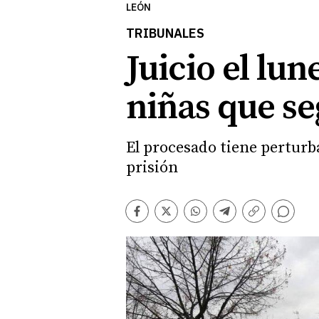
LEÓN
TRIBUNALES
Juicio el lu
niñas que se
El procesado tiene perturb
prisión
Comentarios
Facebook
Twitter
Whatsapp
Telegram
Copiar
enlace