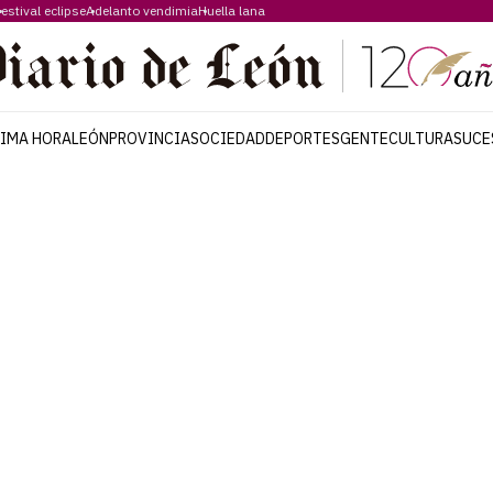
estival eclipse
Adelanto vendimia
Huella lana
TIMA HORA
LEÓN
PROVINCIA
SOCIEDAD
DEPORTES
GENTE
CULTURA
SUCE