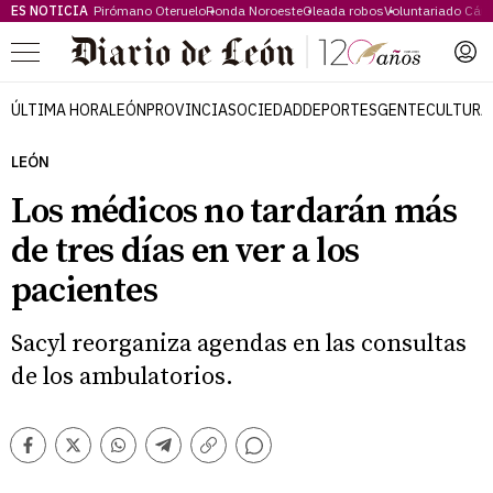
ES NOTICIA
Pirómano Oteruelo
Ronda Noroeste
Oleada robos
Voluntariado Cári
Menú
ÚLTIMA HORA
LEÓN
PROVINCIA
SOCIEDAD
DEPORTES
GENTE
CULTURA
LEÓN
Los médicos no tardarán más
de tres días en ver a los
pacientes
Sacyl reorganiza agendas en las consultas
de los ambulatorios.
Comentarios
Facebook
Twitter
Whatsapp
Telegram
Copiar
enlace