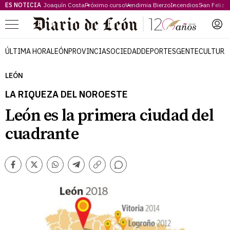
ES NOTICIA
Joaquín Costa
Próximo curso
Vendimia Bierzo
Incendios
San Feliz
Menú
ÚLTIMA HORA
LEÓN
PROVINCIA
SOCIEDAD
DEPORTES
GENTE
CULTURA
LEÓN
LA RIQUEZA DEL NOROESTE
León es la primera ciudad del
cuadrante
Comentarios
Facebook
Twitter
Whatsapp
Telegram
Copiar
enlace