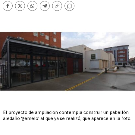
Comentarios
Facebook
Twitter
Whatsapp
Telegram
Copiar
enlace
El proyecto de ampliación contempla construir un pabellón
aledaño ‘gemelo’ al que ya se realizó, que aparece en la foto.