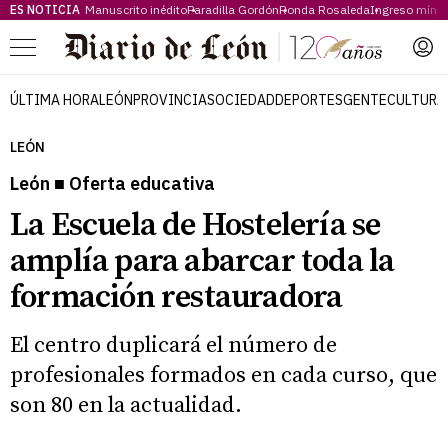
ES NOTICIA
Manuscrito inédito
Paradilla Gordón
Ronda Rosaleda
Ingreso míni
Menú
ÚLTIMA HORA
LEÓN
PROVINCIA
SOCIEDAD
DEPORTES
GENTE
CULTURA
LEÓN
León ■ Oferta educativa
La Escuela de Hostelería se
amplía para abarcar toda la
formación restauradora
El centro duplicará el número de
profesionales formados en cada curso, que
son 80 en la actualidad.