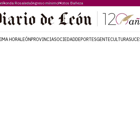
ón
Ronda Rosaleda
Ingreso mínimo
Motos Bañeza
TIMA HORA
LEÓN
PROVINCIA
SOCIEDAD
DEPORTES
GENTE
CULTURA
SUCE