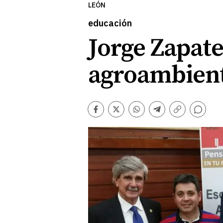
LEÓN
educación
Jorge Zapate
agroambient
Comentarios
Facebook
Twitter
Whatsapp
Telegram
Copiar
enlace