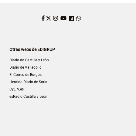
Facebook
Twitter
Instagram
YouTube
Dailymotion
WhatsApp
Otras webs de EDIGRUP
Diario de Castilla y León
Diario de Valladolid
El Correo de Burgos
Heraldo-Diario de Soria
CyLTV.es
esRadio Castilla y León