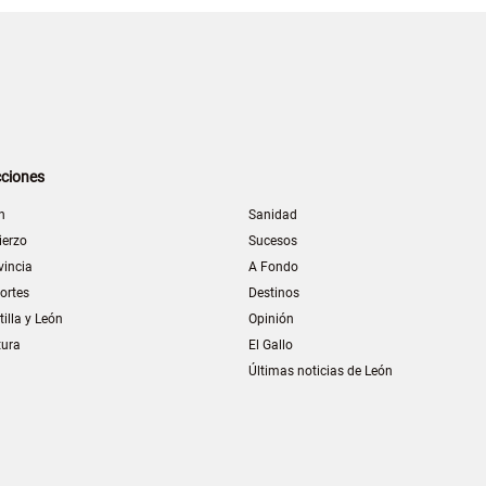
ciones
n
Sanidad
ierzo
Sucesos
vincia
A Fondo
ortes
Destinos
tilla y León
Opinión
tura
El Gallo
Últimas noticias de León