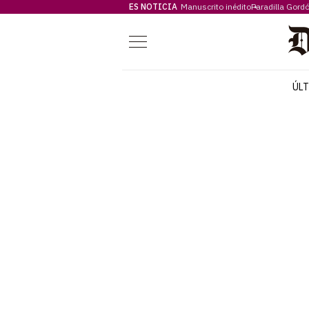
ES NOTICIA
Manuscrito inédito
Paradilla Gord
Menú
ÚL