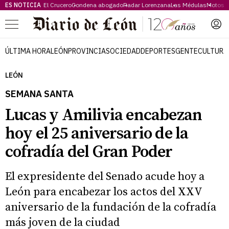
ES NOTICIA
El Crucero
Condena abogado
Radar Lorenzana
Las Médulas
Motos 
Menú
ÚLTIMA HORA
LEÓN
PROVINCIA
SOCIEDAD
DEPORTES
GENTE
CULTURA
LEÓN
SEMANA SANTA
Lucas y Amilivia encabezan
hoy el 25 aniversario de la
cofradía del Gran Poder
El expresidente del Senado acude hoy a
León para encabezar los actos del XXV
aniversario de la fundación de la cofradía
más joven de la ciudad