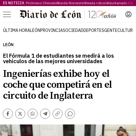
ES NOTICIA
Pirómano Oteruelo
Ronda Noroeste
Oleada robos
Voluntariado Cári
Menú
ÚLTIMA HORA
LEÓN
PROVINCIA
SOCIEDAD
DEPORTES
GENTE
CULTURA
LEÓN
El Fórmula 1 de estudiantes se medirá a los
vehículos de las mejores universidades
Ingenierías exhibe hoy el
coche que competirá en el
circuito de Inglaterra
Comentarios
Facebook
Twitter
Whatsapp
Telegram
Copiar
enlace