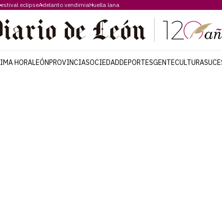
estival eclipse
Adelanto vendimia
Huella lana
TIMA HORA
LEÓN
PROVINCIA
SOCIEDAD
DEPORTES
GENTE
CULTURA
SUCE