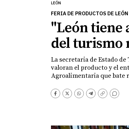
LEÓN
FERIA DE PRODUCTOS DE LEÓN
"León tiene 
del turismo 
La secretaria de Estado de
valoran el producto y el en
Agroalimentaria que bate r
Comentarios
Facebook
Twitter
Whatsapp
Telegram
Copiar
enlace