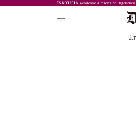
ES NOTICIA
Academia Aire
Tensión Urgencias
F
Menú
ÚL