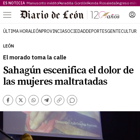
ES NOTICIA
Manuscrito inédito
Paradilla Gordón
Ronda Rosaleda
Ingreso míni
Menú
ÚLTIMA HORA
LEÓN
PROVINCIA
SOCIEDAD
DEPORTES
GENTE
CULTURA
LEÓN
El morado toma la calle
Sahagún escenifica el dolor de
las mujeres maltratadas
Comentarios
Facebook
Twitter
Whatsapp
Telegram
Copiar
enlace