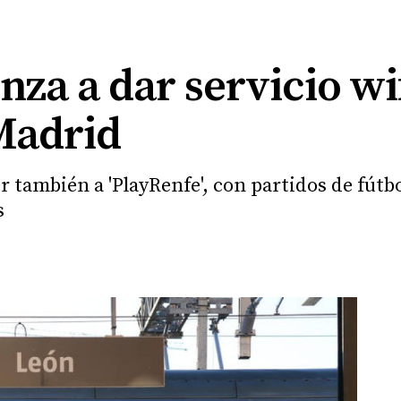
za a dar servicio wif
Madrid
 también a 'PlayRenfe', con partidos de fútbo
s