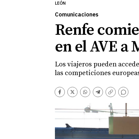
LEÓN
Comunicaciones
Renfe comien
en el AVE a 
Los viajeros pueden acceder
las competiciones europea
Comentarios
Facebook
Twitter
Whatsapp
Telegram
Copiar
enlace