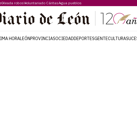
e
Oleada robos
Voluntariado Cáritas
Agua pueblos
TIMA HORA
LEÓN
PROVINCIA
SOCIEDAD
DEPORTES
GENTE
CULTURA
SUCE