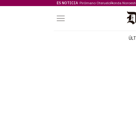
ES NOTICIA
Pirómano Oteruelo
Ronda Noroest
Menú
ÚL