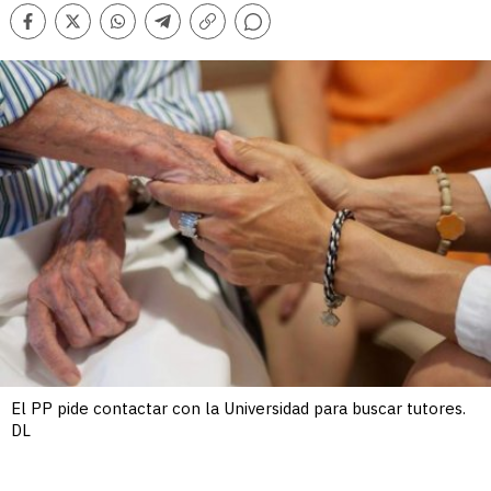
Comentarios
Facebook
Twitter
Whatsapp
Telegram
Copiar
enlace
El PP pide contactar con la Universidad para buscar tutores.
DL