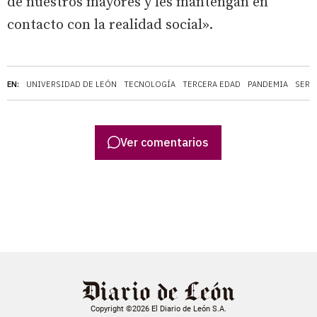
de nuestros mayores y les mantengan en
contacto con la realidad social».
EN:
UNIVERSIDAD DE LEÓN
TECNOLOGÍA
TERCERA EDAD
PANDEMIA
SERV
Ver comentarios
Copyright ©2026 El Diario de León S.A.