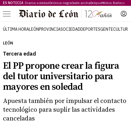
ES NOTICIA
Drama soledad
Crónica negra
Calle ancha
Eclipse
Motos Bañeza
Menú
ÚLTIMA HORA
LEÓN
PROVINCIA
SOCIEDAD
DEPORTES
GENTE
CULTURA
LEÓN
Tercera edad
El PP propone crear la figura
del tutor universitario para
mayores en soledad
Apuesta también por impulsar el contacto
tecnológico para suplir las actividades
canceladas