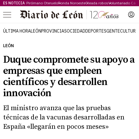
ES NOTICIA
Pirómano Oteruelo
Ronda Noroeste
Oleada robos
Voluntariado Cári
Menú
ÚLTIMA HORA
LEÓN
PROVINCIA
SOCIEDAD
DEPORTES
GENTE
CULTURA
LEÓN
Duque compromete su apoyo a
empresas que empleen
científicos y desarrollen
innovación
El ministro avanza que las pruebas
técnicas de la vacunas desarrolladas en
España «llegarán en pocos meses»