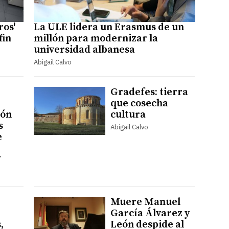
ros'
La ULE lidera un Erasmus de un
fin
millón para modernizar la
universidad albanesa
Abigail Calvo
Gradefes: tierra
que cosecha
eón
cultura
s
Abigail Calvo
e
7
Muere Manuel
García Álvarez y
,
León despide al