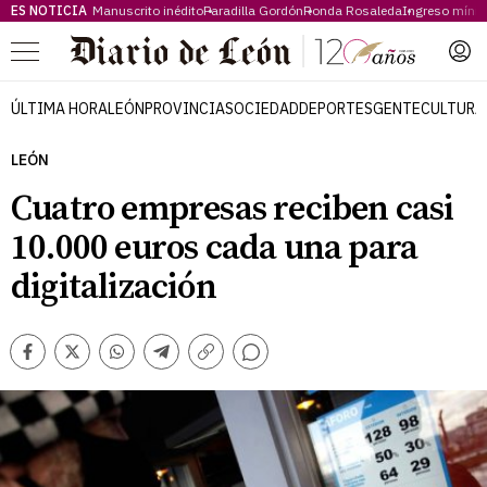
ES NOTICIA
Manuscrito inédito
Paradilla Gordón
Ronda Rosaleda
Ingreso míni
Menú
ÚLTIMA HORA
LEÓN
PROVINCIA
SOCIEDAD
DEPORTES
GENTE
CULTURA
LEÓN
Cuatro empresas reciben casi
10.000 euros cada una para
digitalización
Comentarios
Facebook
Twitter
Whatsapp
Telegram
Copiar
enlace