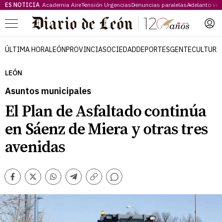
ES NOTICIA
Academia Aire
Tensión Urgencias
Denuncias paralelas
Adelanto ve
Menú
ÚLTIMA HORA
LEÓN
PROVINCIA
SOCIEDAD
DEPORTES
GENTE
CULTURA
LEÓN
Asuntos municipales
El Plan de Asfaltado continúa
en Sáenz de Miera y otras tres
avenidas
Comentarios
Facebook
Twitter
Whatsapp
Telegram
Copiar
enlace