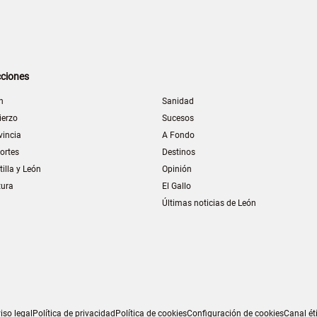
ciones
n
Sanidad
ierzo
Sucesos
vincia
A Fondo
ortes
Destinos
tilla y León
Opinión
tura
El Gallo
Últimas noticias de León
iso legal
Política de privacidad
Política de cookies
Configuración de cookies
Canal ét