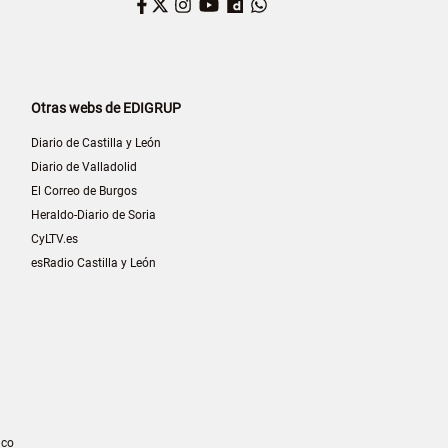
Facebook
Twitter
Instagram
YouTube
Dailymotion
WhatsApp
Otras webs de EDIGRUP
Diario de Castilla y León
Diario de Valladolid
El Correo de Burgos
Heraldo-Diario de Soria
CyLTV.es
esRadio Castilla y León
ico