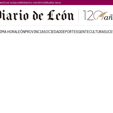
estival eclipse
Adelanto vendimia
Huella lana
TIMA HORA
LEÓN
PROVINCIA
SOCIEDAD
DEPORTES
GENTE
CULTURA
SUCE