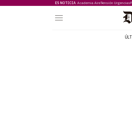
ES NOTICIA
Academia Aire
Tensión Urgencias
F
Menú
ÚL