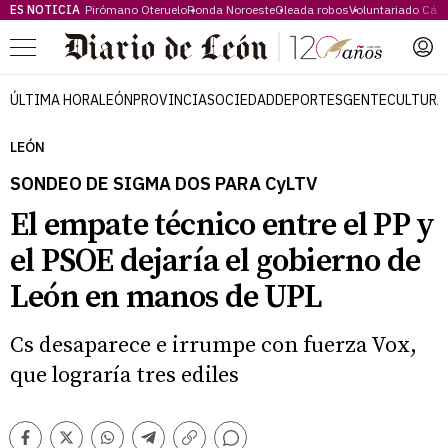
ES NOTICIA
Pirómano Oteruelo
Ronda Noroeste
Oleada robos
Voluntariado Cári
Menú
ÚLTIMA HORA
LEÓN
PROVINCIA
SOCIEDAD
DEPORTES
GENTE
CULTURA
LEÓN
SONDEO DE SIGMA DOS PARA CyLTV
El empate técnico entre el PP y
el PSOE dejaría el gobierno de
León en manos de UPL
Cs desaparece e irrumpe con fuerza Vox,
que lograría tres ediles
Comentarios
Facebook
Twitter
Whatsapp
Telegram
Copiar