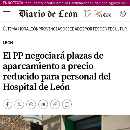
ES NOTICIA
Manuscrito inédito
Paradilla Gordón
Ronda Rosaleda
Ingreso míni
Menú
ÚLTIMA HORA
LEÓN
PROVINCIA
SOCIEDAD
DEPORTES
GENTE
CULTURA
LEÓN
El PP negociará plazas de
aparcamiento a precio
reducido para personal del
Hospital de León
Comentarios
Facebook
Twitter
Whatsapp
Telegram
Copiar
enlace