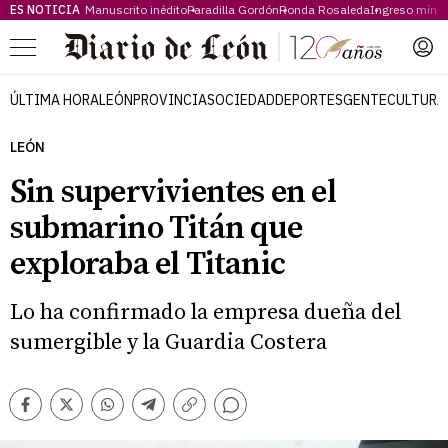
ES NOTICIA
Manuscrito inédito
Paradilla Gordón
Ronda Rosaleda
Ingreso míni
Menú
ÚLTIMA HORA
LEÓN
PROVINCIA
SOCIEDAD
DEPORTES
GENTE
CULTURA
LEÓN
Sin supervivientes en el
submarino Titán que
exploraba el Titanic
Lo ha confirmado la empresa dueña del
sumergible y la Guardia Costera
Comentarios
Facebook
Twitter
Whatsapp
Telegram
Copiar
enlace