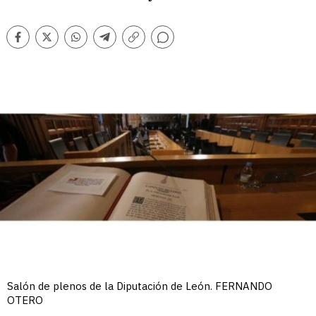
Comentarios
Facebook
Twitter
Whatsapp
Telegram
Copiar
enlace
Salón de plenos de la Diputación de León. FERNANDO
OTERO