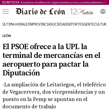
ES NOTICIA
Academia Aire
Tensión Urgencias
Denuncias paralelas
Adelanto ve
Menú
ÚLTIMA HORA
LEÓN
PROVINCIA
SOCIEDAD
DEPORTES
GENTE
CULTURA
LEÓN
El PSOE ofrece a la UPL la
terminal de mercancías en el
aeropuerto para pactar la
Diputación
-La ampliación de Leitariegos, el teleférico
de Vegacervera, dos vicepresidencias y un
puesto en la Femp se apuntan en el
documento de trabajo