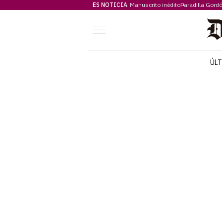
ES NOTICIA
Manuscrito inédito
Paradilla Gord
Menú
ÚL