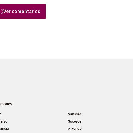
Ver comentarios
ciones
n
Sanidad
ierzo
Sucesos
vincia
A Fondo