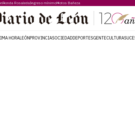
ón
Ronda Rosaleda
Ingreso mínimo
Motos Bañeza
TIMA HORA
LEÓN
PROVINCIA
SOCIEDAD
DEPORTES
GENTE
CULTURA
SUCE