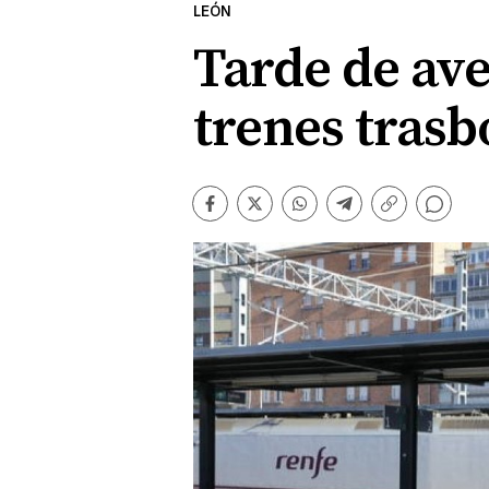
LEÓN
Tarde de ave
trenes trasb
Comentarios
Facebook
Twitter
Whatsapp
Telegram
Copiar
enlace