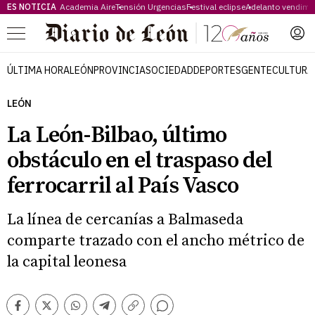
ES NOTICIA
Academia Aire
Tensión Urgencias
Festival eclipse
Adelanto vendimi
Menú
ÚLTIMA HORA
LEÓN
PROVINCIA
SOCIEDAD
DEPORTES
GENTE
CULTURA
LEÓN
La León-Bilbao, último
obstáculo en el traspaso del
ferrocarril al País Vasco
La línea de cercanías a Balmaseda
comparte trazado con el ancho métrico de
la capital leonesa
Comentarios
Facebook
Twitter
Whatsapp
Telegram
Copiar