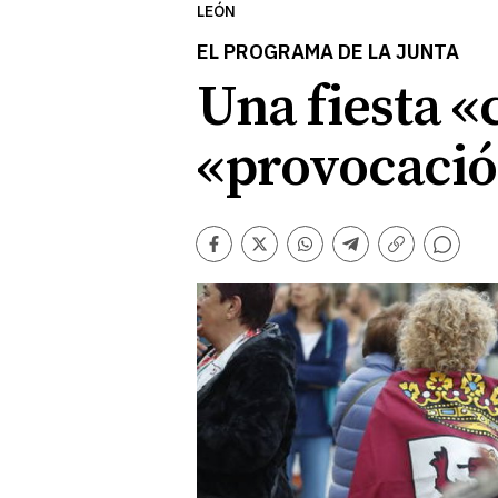
LEÓN
EL PROGRAMA DE LA JUNTA
Una fiesta «
«provocación
Comentarios
Facebook
Twitter
Whatsapp
Telegram
Copiar
enlace