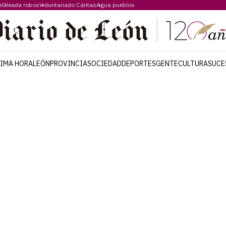
e
Oleada robos
Voluntariado Cáritas
Agua pueblos
TIMA HORA
LEÓN
PROVINCIA
SOCIEDAD
DEPORTES
GENTE
CULTURA
SUCE