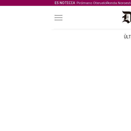
ES NOTICIA
Pirómano Oteruelo
Ronda Noroest
Menú
ÚL