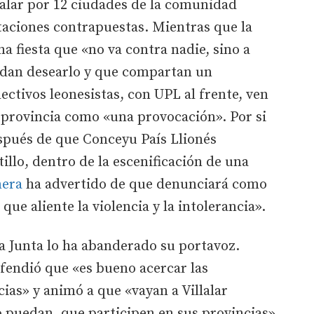
llalar por 12 ciudades de la comunidad
taciones contrapuestas. Mientras que la
na fiesta que «no va contra nadie, sino a
edan desearlo y que compartan un
ectivos leonesistas, con UPL al frente, ven
a provincia como «una provocación». Por si
espués de que Conceyu País Llionés
illo, dentro de la escenificación de una
nera
ha advertido de que denunciará como
que aliente la violencia y la intolerancia».
la Junta lo ha abanderado su portavoz.
fendió que «es bueno acercar las
cias» y animó a que «vayan a Villalar
o puedan, que participen en sus provincias».