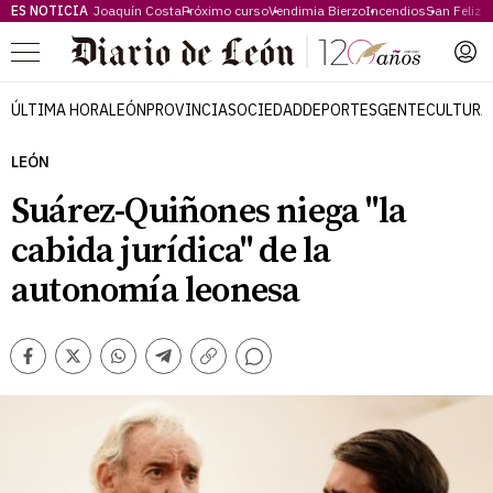
ES NOTICIA
Joaquín Costa
Próximo curso
Vendimia Bierzo
Incendios
San Feliz
Menú
ÚLTIMA HORA
LEÓN
PROVINCIA
SOCIEDAD
DEPORTES
GENTE
CULTURA
LEÓN
Suárez-Quiñones niega "la
cabida jurídica" de la
autonomía leonesa
Comentarios
Facebook
Twitter
Whatsapp
Telegram
Copiar
enlace