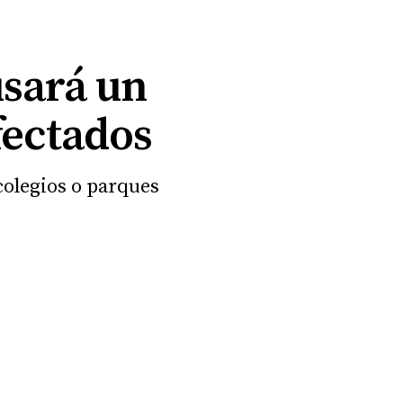
usará un
fectados
colegios o parques