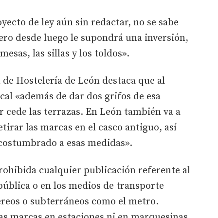
yecto de ley aún sin redactar, no se sabe
lero desde luego le supondrá una inversión,
esas, las sillas y los toldos».
n de Hostelería de León destaca que al
ocal «además de dar dos grifos de esa
or cede las terrazas. En León también va a
etirar las marcas en el casco antiguo, así
 acostumbrado a esas medidas».
rohibida cualquier publicación referente al
pública o en los medios de transporte
aéreos o subterráneos como el metro.
s marcas en estaciones ni en marquesinas,