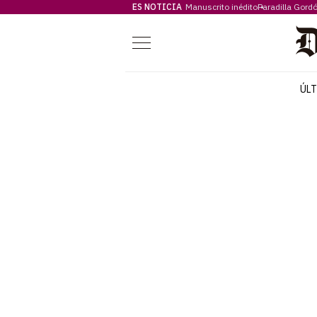
ES NOTICIA
Manuscrito inédito
Paradilla Gord
Menú
ÚL