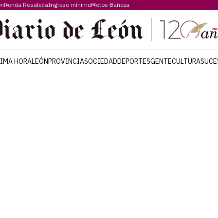
ón
Ronda Rosaleda
Ingreso mínimo
Motos Bañeza
TIMA HORA
LEÓN
PROVINCIA
SOCIEDAD
DEPORTES
GENTE
CULTURA
SUCE