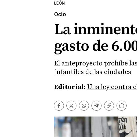
LEÓN
Ocio
La inminent
gasto de 6.0
El anteproyecto prohíbe las
infantiles de las ciudades
Editorial:
Una ley contra e
Comentarios
Facebook
Twitter
Whatsapp
Telegram
Copiar
enlace