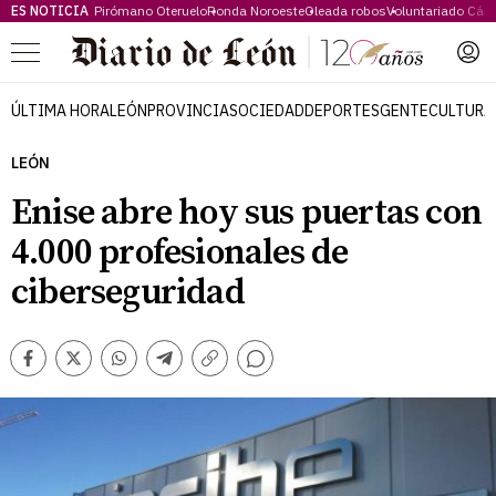
ES NOTICIA
Pirómano Oteruelo
Ronda Noroeste
Oleada robos
Voluntariado Cári
Menú
ÚLTIMA HORA
LEÓN
PROVINCIA
SOCIEDAD
DEPORTES
GENTE
CULTURA
LEÓN
Enise abre hoy sus puertas con
4.000 profesionales de
ciberseguridad
Comentarios
Facebook
Twitter
Whatsapp
Telegram
Copiar
enlace