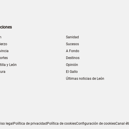
ciones
n
Sanidad
ierzo
Sucesos
vincia
A Fondo
ortes
Destinos
tilla y León
Opinión
tura
El Gallo
Últimas noticias de León
iso legal
Política de privacidad
Política de cookies
Configuración de cookies
Canal ét