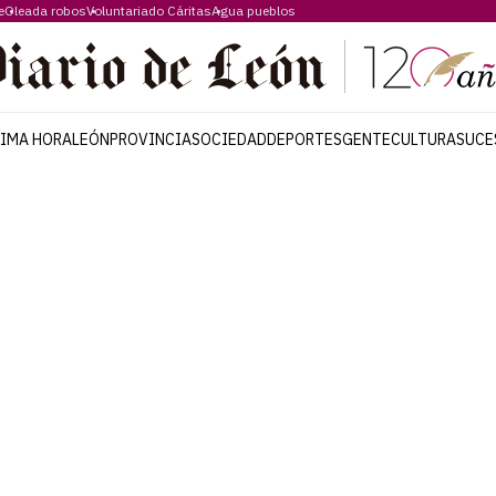
e
Oleada robos
Voluntariado Cáritas
Agua pueblos
TIMA HORA
LEÓN
PROVINCIA
SOCIEDAD
DEPORTES
GENTE
CULTURA
SUCE