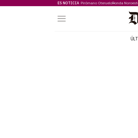
ES NOTICIA
Pirómano Oteruelo
Ronda Noroest
Menú
ÚL