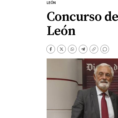
LEÓN
Concurso de 
León
Comentarios
Facebook
Twitter
Whatsapp
Telegram
Copiar
enlace