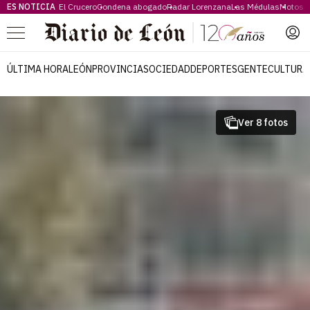
ES NOTICIA
El Crucero
Condena abogado
Radar Lorenzana
Las Médulas
Motos 
Menú
ÚLTIMA HORA
LEÓN
PROVINCIA
SOCIEDAD
DEPORTES
GENTE
CULTURA
Ver 8 fotos