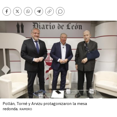
Comentarios
Facebook
Twitter
Whatsapp
Telegram
Copiar
enlace
Pollán, Torné y Arvizu protagonizaron la mesa
redonda.
RAMIRO