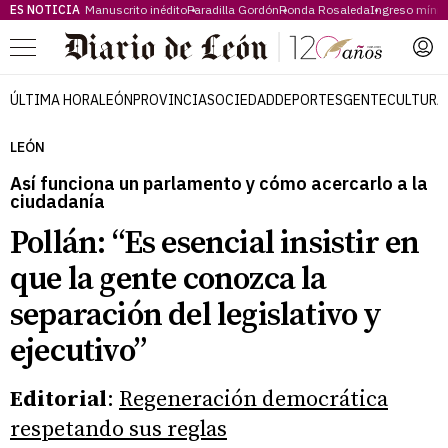
ES NOTICIA
Manuscrito inédito
Paradilla Gordón
Ronda Rosaleda
Ingreso míni
Menú
ÚLTIMA HORA
LEÓN
PROVINCIA
SOCIEDAD
DEPORTES
GENTE
CULTURA
LEÓN
Así funciona un parlamento y cómo acercarlo a la
ciudadanía
Pollán: “Es esencial insistir en
que la gente conozca la
separación del legislativo y
ejecutivo”
Editorial
:
Regeneración democrática
respetando sus reglas