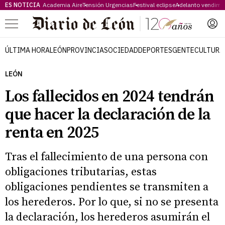
ES NOTICIA
Academia Aire
Tensión Urgencias
Festival eclipse
Adelanto vendimi
Menú
ÚLTIMA HORA
LEÓN
PROVINCIA
SOCIEDAD
DEPORTES
GENTE
CULTURA
LEÓN
Los fallecidos en 2024 tendrán
que hacer la declaración de la
renta en 2025
Tras el fallecimiento de una persona con
obligaciones tributarias, estas
obligaciones pendientes se transmiten a
los herederos. Por lo que, si no se presenta
la declaración, los herederos asumirán el