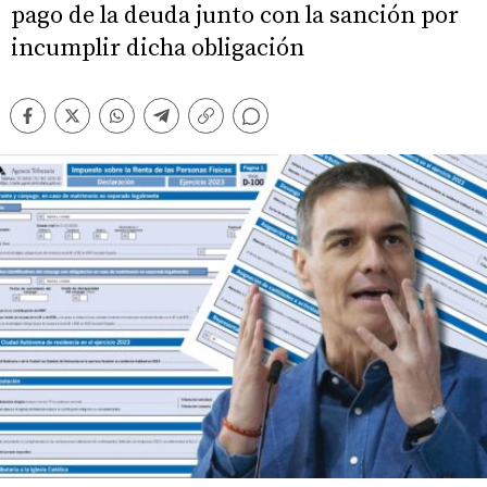
pago de la deuda junto con la sanción por
incumplir dicha obligación
Comentarios
Facebook
Twitter
Whatsapp
Telegram
Copiar
enlace