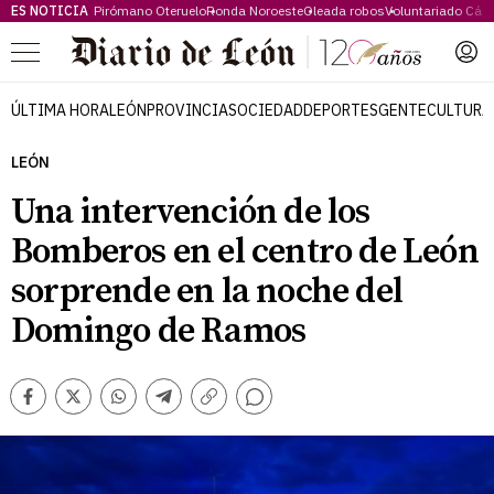
ES NOTICIA
Pirómano Oteruelo
Ronda Noroeste
Oleada robos
Voluntariado Cári
Menú
ÚLTIMA HORA
LEÓN
PROVINCIA
SOCIEDAD
DEPORTES
GENTE
CULTURA
LEÓN
Una intervención de los
Bomberos en el centro de León
sorprende en la noche del
Domingo de Ramos
Comentarios
Facebook
Twitter
Whatsapp
Telegram
Copiar
enlace