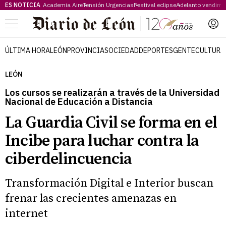
ES NOTICIA
Academia Aire
Tensión Urgencias
Festival eclipse
Adelanto vendimi
Menú
ÚLTIMA HORA
LEÓN
PROVINCIA
SOCIEDAD
DEPORTES
GENTE
CULTURA
LEÓN
Los cursos se realizarán a través de la Universidad
Nacional de Educación a Distancia
La Guardia Civil se forma en el
Incibe para luchar contra la
ciberdelincuencia
Transformación Digital e Interior buscan
frenar las crecientes amenazas en
internet