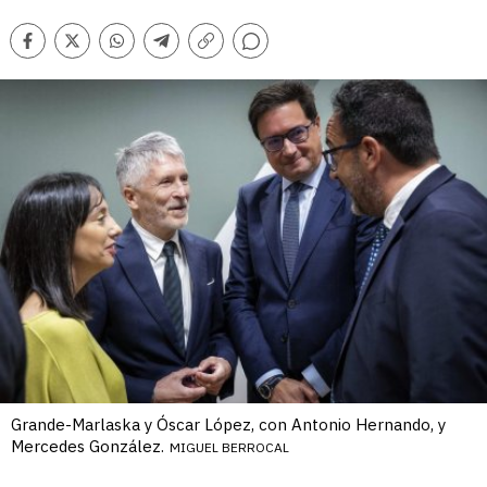
Comentarios
Facebook
Twitter
Whatsapp
Telegram
Copiar
enlace
Grande-Marlaska y Óscar López, con Antonio Hernando, y
Mercedes González.
MIGUEL BERROCAL