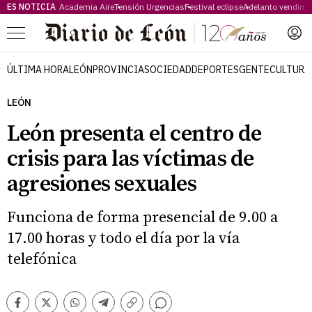
ES NOTICIA
Academia Aire
Tensión Urgencias
Festival eclipse
Adelanto vendimi
Menú
ÚLTIMA HORA
LEÓN
PROVINCIA
SOCIEDAD
DEPORTES
GENTE
CULTURA
LEÓN
León presenta el centro de
crisis para las víctimas de
agresiones sexuales
Funciona de forma presencial de 9.00 a
17.00 horas y todo el día por la vía
telefónica
Comentarios
Facebook
Twitter
Whatsapp
Telegram
Copiar