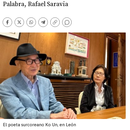
Palabra, Rafael Saravia
Comentarios
Facebook
Twitter
Whatsapp
Telegram
Copiar
enlace
El poeta surcoreano Ko Un, en León