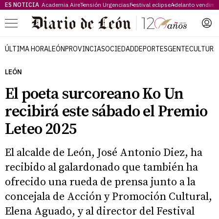
ES NOTICIA
Academia Aire
Tensión Urgencias
Festival eclipse
Adelanto vendimi
Menú
ÚLTIMA HORA
LEÓN
PROVINCIA
SOCIEDAD
DEPORTES
GENTE
CULTURA
LEÓN
El poeta surcoreano Ko Un
recibirá este sábado el Premio
Leteo 2025
El alcalde de León, José Antonio Diez, ha
recibido al galardonado que también ha
ofrecido una rueda de prensa junto a la
concejala de Acción y Promoción Cultural,
Elena Aguado, y al director del Festival