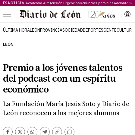
ES NOTICIA
Academia Aire
Tensión Urgencias
Denuncias paralelas
Adelanto ve
Menú
ÚLTIMA HORA
LEÓN
PROVINCIA
SOCIEDAD
DEPORTES
GENTE
CULTURA
LEÓN
Premio a los jóvenes talentos
del podcast con un espíritu
económico
La Fundación María Jesús Soto y Diario de
León reconocen a los mejores alumnos
Comentarios
Facebook
Twitter
Whatsapp
Telegram
Copiar