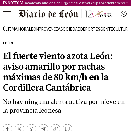
ES NOTICIA
Academia Aire
Tensión Urgencias
Festival eclipse
Adelanto vendimi
Menú
ÚLTIMA HORA
LEÓN
PROVINCIA
SOCIEDAD
DEPORTES
GENTE
CULTURA
LEÓN
El fuerte viento azota León:
aviso amarillo por rachas
máximas de 80 km/h en la
Cordillera Cantábrica
No hay ninguna alerta activa por nieve en
la provincia leonesa
Comentarios
Facebook
Twitter
Whatsapp
Telegram
Copiar