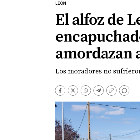
LEÓN
El alfoz de 
encapuchados
amordazan a 
Los moradores no sufrieron
Comentarios
Facebook
Twitter
Whatsapp
Telegram
Copiar
enlace