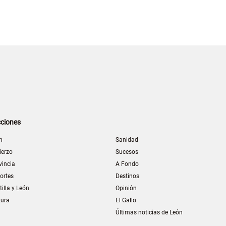
ciones
n
Sanidad
ierzo
Sucesos
vincia
A Fondo
ortes
Destinos
tilla y León
Opinión
tura
El Gallo
Últimas noticias de León