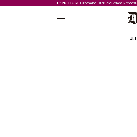
ES NOTICIA
Pirómano Oteruelo
Ronda Noroest
Menú
ÚL