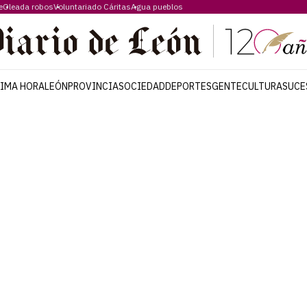
e
Oleada robos
Voluntariado Cáritas
Agua pueblos
TIMA HORA
LEÓN
PROVINCIA
SOCIEDAD
DEPORTES
GENTE
CULTURA
SUCE