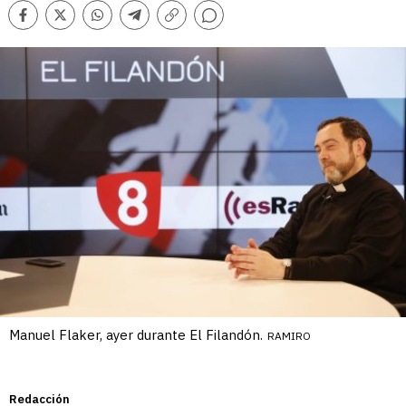
Comentarios
Facebook
Twitter
Whatsapp
Telegram
Copiar
enlace
Manuel Flaker, ayer durante El Filandón.
RAMIRO
Redacción