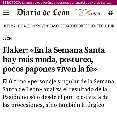
ES NOTICIA
Drama soledad
Crónica negra
Calle ancha
Eclipse
Motos Bañeza
Menú
ÚLTIMA HORA
LEÓN
PROVINCIA
SOCIEDAD
DEPORTES
GENTE
CULTURA
LEÓN
Flaker: «En la Semana Santa
hay más moda, postureo,
pocos papones viven la fe»
El último «personaje singular de la Semana
Santa de León» analiza el resultado de la
Pasión no sólo desde el punto de vista de
las procesiones, sino también litúrgico