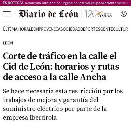
ES NOTICIA
Academia Aire
Tensión Urgencias
Festival eclipse
Adelanto vendimi
Menú
ÚLTIMA HORA
LEÓN
PROVINCIA
SOCIEDAD
DEPORTES
GENTE
CULTURA
LEÓN
Corte de tráfico en la calle el
Cid de León: horarios y rutas
de acceso a la calle Ancha
​Se hace necesaria esta restricción por los
trabajos de mejora y garantía del
suministro eléctrico por parte de la
empresa Iberdrola