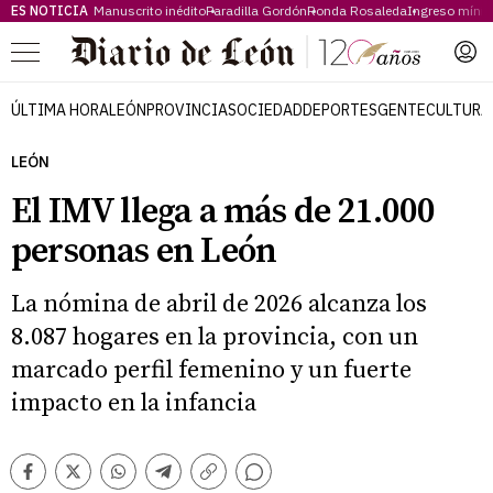
ES NOTICIA
Manuscrito inédito
Paradilla Gordón
Ronda Rosaleda
Ingreso míni
Menú
ÚLTIMA HORA
LEÓN
PROVINCIA
SOCIEDAD
DEPORTES
GENTE
CULTURA
LEÓN
El IMV llega a más de 21.000
personas en León
La nómina de abril de 2026 alcanza los
8.087 hogares en la provincia, con un
marcado perfil femenino y un fuerte
impacto en la infancia
Comentarios
Facebook
Twitter
Whatsapp
Telegram
Copiar