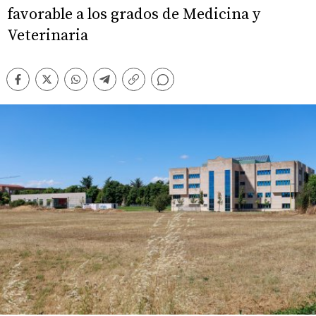
favorable a los grados de Medicina y
Veterinaria
Comentarios
Facebook
Twitter
Whatsapp
Telegram
Copiar
enlace