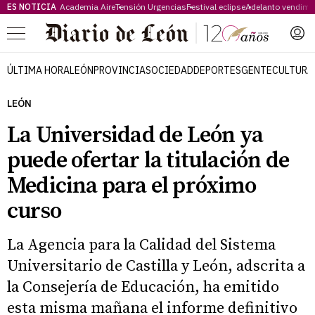
ES NOTICIA
Academia Aire
Tensión Urgencias
Festival eclipse
Adelanto vendimi
Menú
ÚLTIMA HORA
LEÓN
PROVINCIA
SOCIEDAD
DEPORTES
GENTE
CULTURA
LEÓN
La Universidad de León ya
puede ofertar la titulación de
Medicina para el próximo
curso
La Agencia para la Calidad del Sistema
Universitario de Castilla y León, adscrita a
la Consejería de Educación, ha emitido
esta misma mañana el informe definitivo