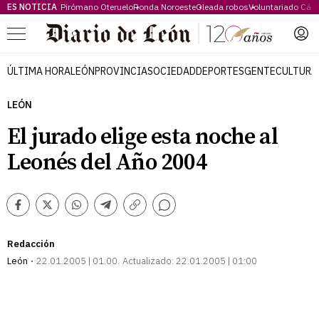
ES NOTICIA
Pirómano Oteruelo
Ronda Noroeste
Oleada robos
Voluntariado Cári
Menú
ÚLTIMA HORA
LEÓN
PROVINCIA
SOCIEDAD
DEPORTES
GENTE
CULTURA
LEÓN
El jurado elige esta noche al
Leonés del Año 2004
Comentarios
Facebook
Twitter
Whatsapp
Telegram
Copiar
enlace
Redacción
León
22.01.2005 | 01:00
Actualizado:
22.01.2005 | 01:00