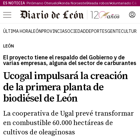
ES NOTICIA
Pirómano Oteruelo
Ronda Noroeste
Oleada robos
Voluntariado Cári
Menú
ÚLTIMA HORA
LEÓN
PROVINCIA
SOCIEDAD
DEPORTES
GENTE
CULTURA
LEÓN
El proyecto tiene el respaldo del Gobierno y de
varias empresas, alguna del sector de carburantes
Ucogal impulsará la creación
de la primera planta de
biodiésel de León
La cooperativa de Ugal prevé transformar
en combustible 60.000 hectáreas de
cultivos de oleaginosas