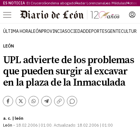
ES NOTICIA
El Crucero
Condena abogado
Radar Lorenzana
Las Médulas
Motos 
Menú
ÚLTIMA HORA
LEÓN
PROVINCIA
SOCIEDAD
DEPORTES
GENTE
CULTURA
LEÓN
UPL advierte de los problemas
que pueden surgir al excavar
en la plaza de la Inmaculada
Comentarios
Facebook
Twitter
Whatsapp
Telegram
Copiar
enlace
a. c. | león
León
18.02.2006 | 01:00
Actualizado:
18.02.2006 | 01:00