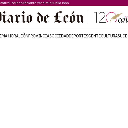
estival eclipse
Adelanto vendimia
Huella lana
TIMA HORA
LEÓN
PROVINCIA
SOCIEDAD
DEPORTES
GENTE
CULTURA
SUCE