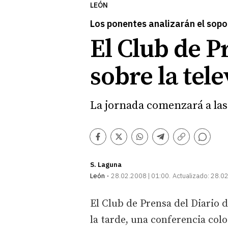
LEÓN
Los ponentes analizarán el sopo
El Club de P
sobre la tele
La jornada comenzará a las 
Comentarios
Facebook
Twitter
Whatsapp
Telegram
Copiar
enlace
S. Laguna
León
28.02.2008 | 01:00
Actualizado:
28.02
El Club de Prensa del Diario d
la tarde, una conferencia col