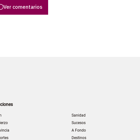
Ver comentarios
ciones
n
Sanidad
ierzo
Sucesos
vincia
A Fondo
ortes
Destinos