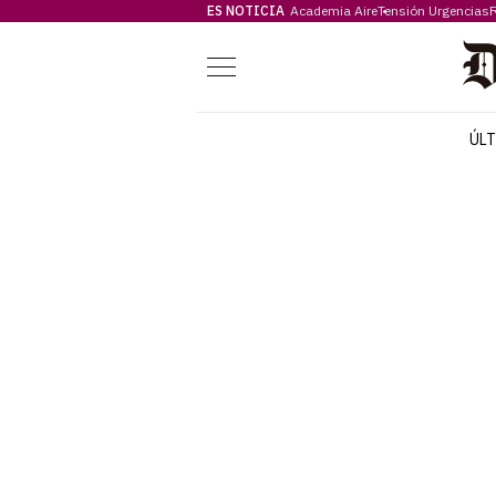
ES NOTICIA
Academia Aire
Tensión Urgencias
F
Menú
ÚL